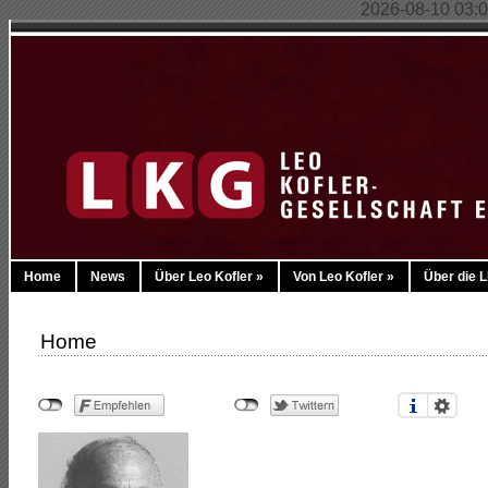
2026-08-10 03:08
Home
News
Über Leo Kofler
»
Von Leo Kofler
»
Über die 
Home