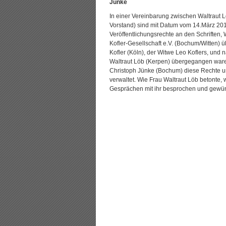
Jünke
In einer Vereinbarung zwischen Waltraut Lö
Vorstand) sind mit Datum vom 14.März 201
Veröffentlichungsrechte an den Schriften, 
Kofler-Gesellschaft e.V. (Bochum/Witten)
Kofler (Köln), der Witwe Leo Koflers, un
Waltraut Löb (Kerpen) übergegangen ware
Christoph Jünke (Bochum) diese Rechte un
verwaltet. Wie Frau Waltraut Löb betonte, w
Gesprächen mit ihr besprochen und gewün