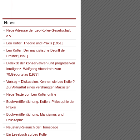
News
Neue Adresse der Leo-Kofler-Gesellschaft
e.V.
Leo Kofler: Theorie und Praxis [1951]
Leo Kofler: Der marxistische Begriff der
Freiheit [1951]
Dialektik der konservativen und progressiven
Intelligenz. Wolfgang Abendroth zum
70.Geburtstag [1977]
Vortrag + Diskussion: Kennen sie Leo Kofler?
Zur Aktualität eines verdrängten Marxisten
Neue Texte von Leo Kofler online
Buchveröffentlichung: Koflers Philosophie der
Praxis
Buchveröffentlichung: Marxismus und
Philosophie
Neustart/Relaunch der Homepage
Ein Lesebuch zu Leo Kofler