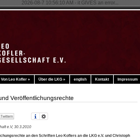
2026-08-7 10:56:10 AM - it GIVES an error...
Von Leo Kofler
»
Über die LKG
»
english
Kontakt
Impressum
und Veröffentlichungsrechte
haft e.V
, 30.3.2010
ichungsrechte an den Schriften Leo Koflers an die LKG e.V. und Christoph