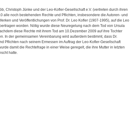
b, Christoph Jünke und der Leo-Kofler-Gesellschaft e.V. (vertreten durch ihren
0 alle noch bestehenden Rechte und Pflichten, insbesondere die Autoren- und
Werken und Veröffentlichungen von Prof. Dr. Leo Kofler (1907-1995), auf die Leo
 übertragen worden. Nötig wurde diese Neuregelung nach dem Tod von Ursula
d nachdem diese Rechte mit ihrem Tod am 10.Dezember 2009 auf ihre Tochter
n. In der gemeinsamen Vereinbarung wird außerdem bestimmt, dass Dr.
d Pflichten nach seinem Ermessen im Auftrag der Leo-Kofler-Gesellschaft
urde damit die Rechtefrage in einer Weise geregelt, die ihre Mutter in letzten
scht hatte.